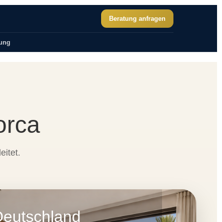
Beratung anfragen
ung
orca
eitet.
Deutschland