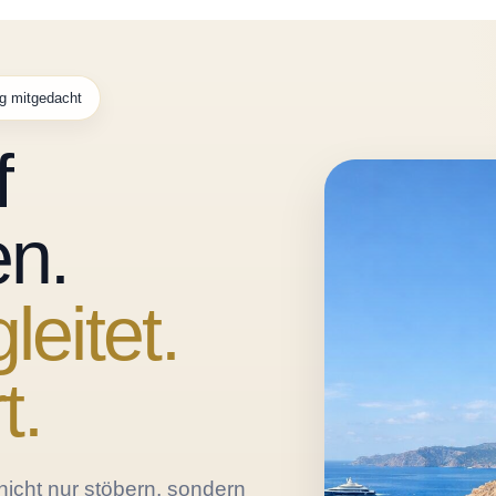
ng mitgedacht
f
en.
leitet.
t.
nicht nur stöbern, sondern