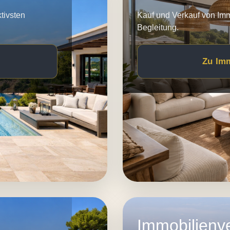
tivsten
Kauf und Verkauf von Imm
Begleitung.
Zu Im
Immobilienv