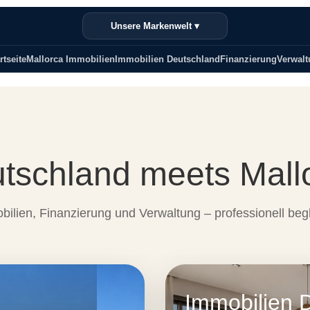
Unsere Markenwelt ▾
rtseite
Mallorca Immobilien
Immobilien Deutschland
Finanzierung
Verwalt
tschland meets Mall
ilien, Finanzierung und Verwaltung – professionell begl
Immobilien 